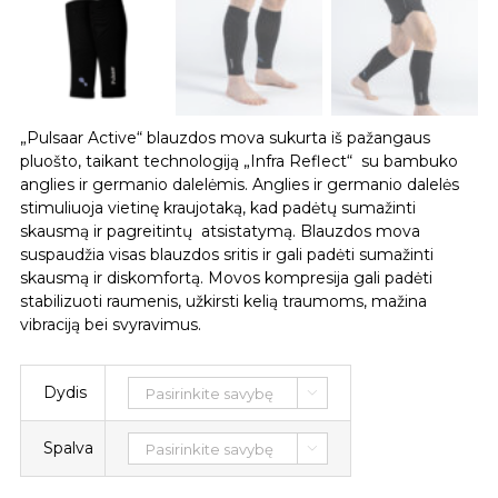
„Pulsaar Active“ blauzdos mova sukurta iš pažangaus
pluošto, taikant technologiją „Infra Reflect“ su bambuko
anglies ir germanio dalelėmis. Anglies ir germanio dalelės
stimuliuoja vietinę kraujotaką, kad padėtų sumažinti
skausmą ir pagreitintų atsistatymą. Blauzdos mova
suspaudžia visas blauzdos sritis ir gali padėti sumažinti
skausmą ir diskomfortą. Movos kompresija gali padėti
stabilizuoti raumenis, užkirsti kelią traumoms, mažina
vibraciją bei svyravimus.
Dydis

Spalva
