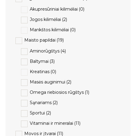
Akupresūriniai kilimėliai
(0)
Jogos kilimėliai
(2)
Mankštos kilimėliai
(0)
Maisto papildai
(19)
Aminorūgštys
(4)
Baltymai
(3)
Kreatinas
(0)
Masės auginimui
(2)
Omega riebiosios rūgštys
(1)
Sąnariams
(2)
Sportui
(2)
Vitaminai ir mineralai
(11)
Movos ir įtvarai
(11)