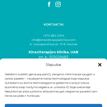
KONTAKTAI
+370 682 21414
info@kineziterapijosklinika.com
A. Juozapavičiaus pr. 31-8, Kaunas
Kineziterapijos klinika, UAB
Įm. k.: 303029483
Slapukai
Siekdami suteikti geriausią patirtį, įrenginio informacijai saugoti ir
(arba) pasiekti - naudojame tokias technologijas kaip slapukai.
Sutikdami su šiomis technologijomis galėsime tvarkyti tokius
duomenis kaip naršymo elgsena ar unikalūs ID šioje svetainėje.
Nesutikimas arba sutikimo atšaukimas gali neigiamai paveikti tam
tikras savybes ir funkcijas.