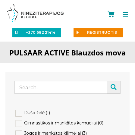
Skip
to
content
+370 682 21414
REGISTRUOTIS
PULSAAR ACTIVE Blauzdos mova
Dušo želė
(1)
Gimnastikos ir mankštos kamuoliai
(0)
Jogos ir mankštos kilimėliai
(3)