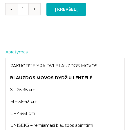
Į KREPŠELĮ
produkto
kiekis:
PULSAAR
ACTIVE
Blauzdos
mova
Aprašymas
PAKUOTĖJE YRA DVI BLAUZDOS MOVOS
BLAUZDOS MOVOS DYDŽIŲ LENTELĖ
S – 25-36 cm
M – 36-43 cm
L – 43-51 cm
UNISEKS – remiamasi blauzdos apimtimi