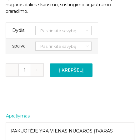
nugaros dalies skausmo, sustingimo ar jautrumo
praradimo.
Dydis

spalva

Į KREPŠELĮ
produkto
kiekis:
„PULSAAR
ACTIVE“
kraujotaką
gerinanti
juosmens
Aprašymas
ir
strėnų
PAKUOTĖJE YRA VIENAS NUGAROS ĮTVARAS
mova
su