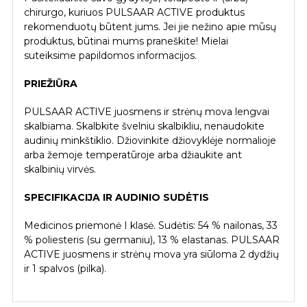
chirurgo, kuriuos PULSAAR ACTIVE produktus
rekomenduotų būtent jums. Jei jie nežino apie mūsų
produktus, būtinai mums praneškite! Mielai
suteiksime papildomos informacijos.
PRIEŽIŪRA
PULSAAR ACTIVE juosmens ir strėnų mova lengvai
skalbiama. Skalbkite švelniu skalbikliu, nenaudokite
audinių minkštiklio. Džiovinkite džiovyklėje normalioje
arba žemoje temperatūroje arba džiaukite ant
skalbinių virvės.
SPECIFIKACIJA IR AUDINIO SUDĖTIS
Medicinos priemonė I klasė. Sudėtis: 54 % nailonas, 33
% poliesteris (su germaniu), 13 % elastanas. PULSAAR
ACTIVE juosmens ir strėnų mova yra siūloma 2 dydžių
ir 1 spalvos (pilka).