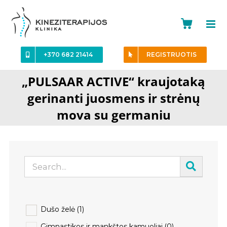
Skip
to
content
+370 682 21414
REGISTRUOTIS
„PULSAAR ACTIVE“ kraujotaką
gerinanti juosmens ir strėnų
mova su germaniu
Dušo želė
(1)
Gimnastikos ir mankštos kamuoliai
(0)