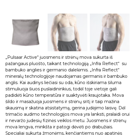
„Pulsaar Active“ juosmens ir strėnų mova sukurta iš
pažangaus pluošto, taikant technologiją „Infra Reflect“ su
bambuko anglies ir germanio dalelėmis. „Infra Reflect“
mineralų technologijoje naudojamas germanis ir bambuko
anglis. Kai audinys liečiasi su oda, kūno išskiriama šiluma
stimuliuoja šiuos puslaidininkius, todėl toje vietoje gali
padidėti kūno temperatūra ir suaktyvėti kraujotaka. Mova
šildo ir masažuoja juosmens ir strėnų sritį ir taip mažina
skausmą ir skatina atsistatymą, gerina judėjimo laisvę. Dėl
trimačio audimo technologijos mova yra lanksti, pralaidi orui
ir nevaržo judesių fizinės veiklos metu. Juosmens ir strėnų
mova lengva, minkšta ir patogi dėvėti po drabužiais.
Specialiai sukurta žmonėms, kenčiantiems nuo apatinės