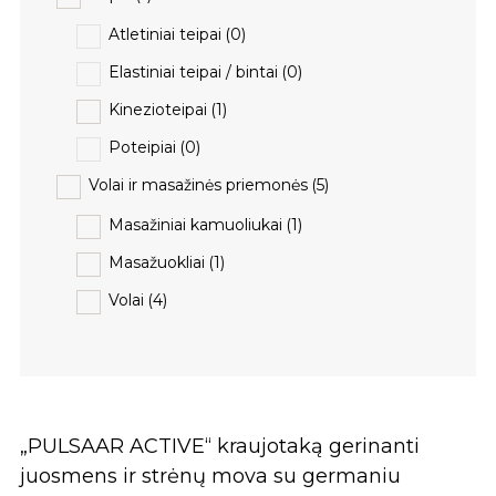
Atletiniai teipai
(0)
Elastiniai teipai / bintai
(0)
Kinezioteipai
(1)
Poteipiai
(0)
Volai ir masažinės priemonės
(5)
Masažiniai kamuoliukai
(1)
Masažuokliai
(1)
Volai
(4)
„PULSAAR ACTIVE“ kraujotaką gerinanti
juosmens ir strėnų mova su germaniu