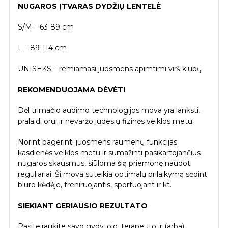
NUGAROS ĮTVARAS DYDŽIŲ LENTELĖ
germaniu
S/M – 63-89 cm
L – 89-114 cm
UNISEKS – remiamasi juosmens apimtimi virš klubų
REKOMENDUOJAMA DĖVĖTI
Dėl trimačio audimo technologijos mova yra lanksti,
pralaidi orui ir nevaržo judesių fizinės veiklos metu.
Norint pagerinti juosmens raumenų funkcijas
kasdienės veiklos metu ir sumažinti pasikartojančius
nugaros skausmus, siūloma šią priemonę naudoti
reguliariai. Ši mova suteikia optimalų prilaikymą sėdint
biuro kėdėje, treniruojantis, sportuojant ir kt.
SIEKIANT GERIAUSIO REZULTATO
Pasiteiraukite savo gydytojo, terapeuto ir (arba)