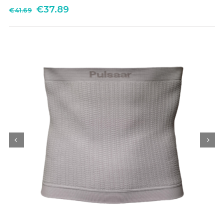
€
37.89
€
41.69

