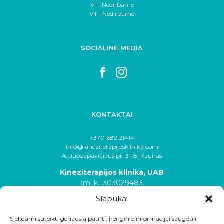
VI – Nedirbame
VII – Nedirbame
SOCIALINĖ MEDIA
KONTAKTAI
+370 682 21414
info@kineziterapijosklinika.com
A. Juozapavičiaus pr. 31-8, Kaunas
Kineziterapijos klinika, UAB
Įm. k.: 303029483
Slapukai
Siekdami suteikti geriausią patirtį, įrenginio informacijai saugoti ir