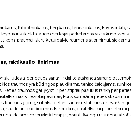
ininkams, futbolininkams, bėgikams, tenisininkams, kovos ir kit
a kryptis ir sulenktai atraminei kojai perkeliamas visas kūno svoris
taikomi pratimai, skirti keturgalvio raumens stiprinimui, siekiama at
s.
as, raktikaulio išnirimas
iški judesiai per peties sąnarį ir dėl to atsiranda sąnario patempi
s. Tokios traumos yra būdingos plaukikams, teniso žaidėjams, sunkio
Peties traumos gali įvykti ir per stipriai pasukus ranką per peties
itelkiamas kinezioteipavimas, kuris sumažina peties skausmą ir u
 traumos gijimą, suteikia peties sąnariui stabilumą, nevaržant ju
ja, naudojant medicininius kamuolius, pasitelkiami pliometriniai
dymui naudojama manualinė terapija, norint išvengti raumenų atro