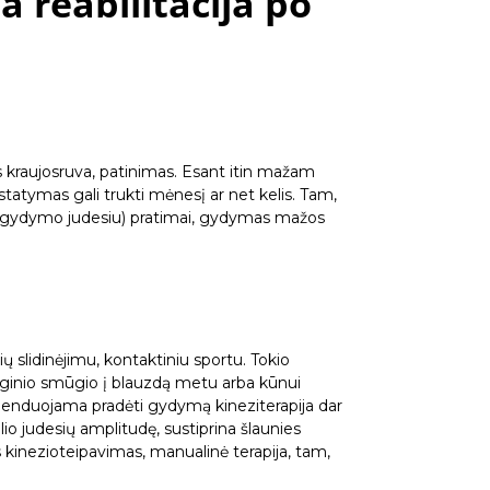
a reabilitacija po
is kraujosruva, patinimas. Esant itin mažam
sistatymas gali trukti mėnesį ar net kelis. Tam,
os (gydymo judesiu) pratimai, gydymas mažos
ių slidinėjimu, kontaktiniu sportu. Tokio
oginio smūgio į blauzdą metu arba kūnui
komenduojama pradėti gydymą kineziterapija dar
lio judesių amplitudę, sustiprina šlaunies
 kinezioteipavimas, manualinė terapija, tam,