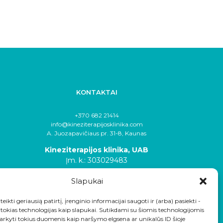
KONTAKTAI
+370 682 21414
info@kineziterapijosklinika.com
A. Juozapavičiaus pr. 31-8, Kaunas
Kineziterapijos klinika, UAB
Įm. k.: 303029483
Slapukai
eikti geriausią patirtį, įrenginio informacijai saugoti ir (arba) pasiekti -
okias technologijas kaip slapukai. Sutikdami su šiomis technologijomis
arkyti tokius duomenis kaip naršymo elgsena ar unikalūs ID šioje