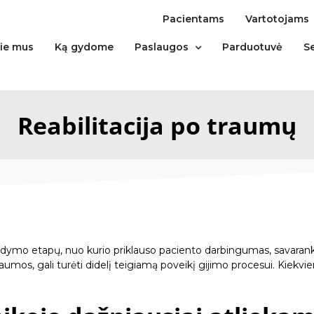
Pacientams
Vartotojams
ie mus
Ką gydome
Paslaugos
Parduotuvė
S
Reabilitacija po traumų
gydymo etapų, nuo kurio priklauso paciento darbingumas, savaran
raumos, gali turėti didelį teigiamą poveikį gijimo procesui. Kiekv