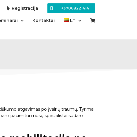
Registracija
+37068221414
eminarai
Kontaktai
LT
kiškumo atgavimas po įvairių traumų. Tyrimai
ienam pacientui mūsų specialistai sudaro