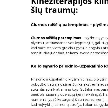
Kineziterapijos kli
šių traumų:
Čiurnos raiščių patempimas – plyšim
Čiurnos raiščių patempimas
– plyšimas, yra 
plyšimui, atsirandantis vos kryptelėjus, gali sug
kad pažeista vieta greičiau gytų ir lengviau 
amplitudės judesiais, taikomi svorio pernešimo
Kelio sąnario priekinio–užpakalinio k
Priekinio ir užpakalinio kryžminio raiščio plyši
pobūdžio trauma dažnai ištinka ekstremalaus s
sukantis aplink atraminę koją. Sužalojimas pas
prieš planuojamą operaciją (jei ji reikalinga). 
raumenis (ypač keturgalvį šlaunies raumenį). T
kad neįvyktų raumenų atrofija, taikomas gyd