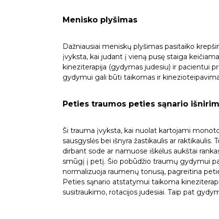
Menisko plyšimas
Dažniausiai meniskų plyšimas pasitaiko krepš
įvyksta, kai judant į vieną pusę staiga keičiam
kineziterapija (gydymas judesiu) ir pacientui pri
gydymui gali būti taikomas ir kinezioteipavima
Peties traumos peties sąnario išnirim
Ši trauma įvyksta, kai nuolat kartojami monoton
sausgyslės bei išnyra žastikaulis ar raktikauli
dirbant sode ar namuose iškėlus aukštai rankas. 
smūgį į petį. Šio pobūdžio traumų gydymui pas
normalizuoja raumenų tonusą, pagreitina peties
Peties sąnario atstatymui taikoma kineziterapi
susitraukimo, rotacijos judesiai. Taip pat gy