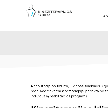
Skip
to
content
Ap
Reabilitacija po traumų – vienas svarbiausių 
rodo, kad tinkama kineziterapija, parinkta po t
individualią reabilitacijos programą.