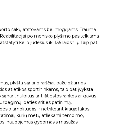
ų sporto šakų atstovams bei mėgėjams. Trauma
. Reabilitacijai po menisko plyšimo pasitelkiama
statyti kelio judesius iki 135 laipsnių. Taip pat
mas, plyšta sąnario raiščiai, pažeidžiamos
sios atletikos sportininkams, taip pat įvyksta
 sąnarį, nukritus ant ištiestos rankos ar gavus
ždegimą, peties srities patinimą,
desio amplitudės ir netrikdant kraujotakos.
 pratimai, kurių metų atliekami tempimo,
fijos, naudojamas gydomasis masažas.