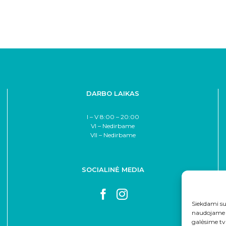
DARBO LAIKAS
I – V 8:00 – 20:00
VI – Nedirbame
VII – Nedirbame
SOCIALINĖ MEDIA
Siekdami sut
naudojame t
galėsime tv