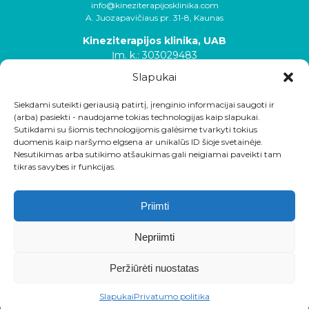
info@kineziterapijosklinika.com
A. Juozapavičiaus pr. 31-8, Kaunas
Kineziterapijos klinika, UAB
Įm. k.: 303029483
Slapukai
Siekdami suteikti geriausią patirtį, įrenginio informacijai saugoti ir
(arba) pasiekti - naudojame tokias technologijas kaip slapukai.
Sutikdami su šiomis technologijomis galėsime tvarkyti tokius
duomenis kaip naršymo elgsena ar unikalūs ID šioje svetainėje.
Nesutikimas arba sutikimo atšaukimas gali neigiamai paveikti tam
tikras savybes ir funkcijas.
Priimti
Nepriimti
Peržiūrėti nuostatas
Slapukai
Privatumo politika
Visos teisės saugomos © Kineziterapijosklinika.com 2020