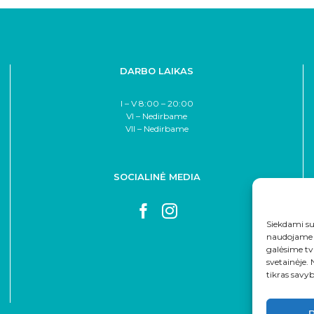
DARBO LAIKAS
I – V 8:00 – 20:00
VI – Nedirbame
VII – Nedirbame
SOCIALINĖ MEDIA
Siekdami sut
naudojame t
galėsime tv
svetainėje.
tikras savyb