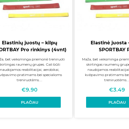
Elastinių juostų – kilpų
Elastinė juosta 
ORTBAY Pro rinkinys (4vnt)
SPORTBAY 
a, bet veiksminga priemonė treniruoti
Maža, bet veiksminga priem
skirtingas raumenų grupes. Gali būti
skirtingas raumenų grupes
naudojamos reabilitacijai, aerobikai,
naudojamos reabilitacijai
vėpavimo pratimams bei specialioms
kvėpavimo pratimams bei
treniruotėms....
treniruotėms...
€
9.90
€
3.49
PLAČIAU
PLAČIAU