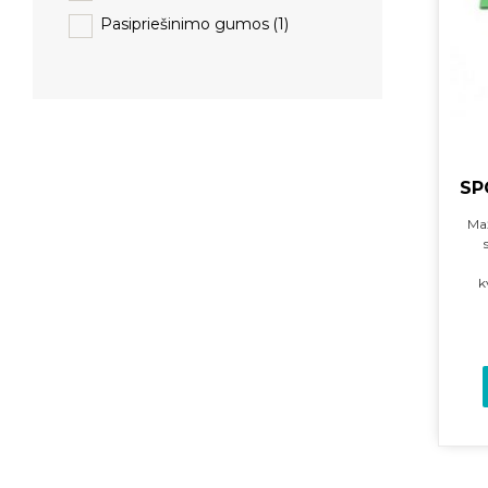
Pasipriešinimo gumos
(1)
SP
Maž
k