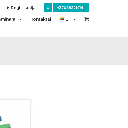
Registracija
+37068221414
eminarai
Kontaktai
LT