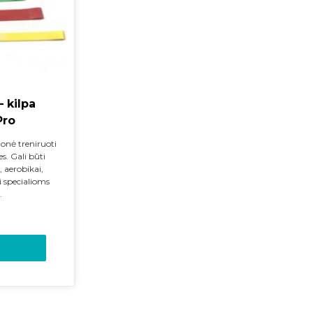
– kilpa
Pro
onė treniruoti
. Gali būti
, aerobikai,
 specialioms
.