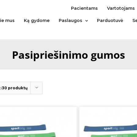
Pacientams
Vartotojams
ie mus
Ką gydome
Paslaugos
Parduotuvė
S
Pasipriešinimo gumos
ti
30 produktų