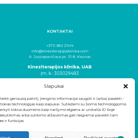
KONTAKTAI
+370 682 21414
info@kineziterapijosklinika.com
A. Juozapavičiaus pr. 31-8, Kaunas
Kineziterapijos klinika, UAB
Įm. k.: 303029483
Slapukai
eikti geriausią patirtį, įrenginio informacijai saugoti ir (arba) pasiekti -
okias technologijas kaip slapukai. Sutikdami su šiomis technologijomis
arkyti tokius duomenis kaip naršymo elgsena ar unikalūs ID šioje
 Nesutikimas arba sutikimo atšaukimas gali neigiamai paveikti tam
es ir funkcijas.