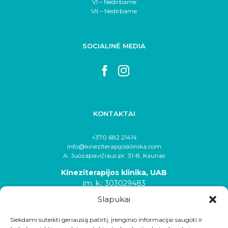
VI – Nedirbame
VII – Nedirbame
SOCIALINĖ MEDIA
KONTAKTAI
+370 682 21414
info@kineziterapijosklinika.com
A. Juozapavičiaus pr. 31-8, Kaunas
Kineziterapijos klinika, UAB
Įm. k.: 303029483
Slapukai
Siekdami suteikti geriausią patirtį, įrenginio informacijai saugoti ir