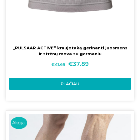
„PULSAAR ACTIVE“ kraujotaką gerinanti juosmens
ir strėnų mova su germaniu
€
37.89
€
41.69
PLAČIAU
Akcija!