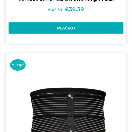
€
39.39
€
43.39
PLAČIAU
Akcija!