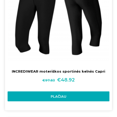
INCREDIWEAR moteriškos sportinės kelnės Capri
€
48.92
€
97.83
PLAČIAU