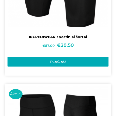
INCREDIWEAR sportiniai šortai
€
28.50
€
57.00
PLAČIAU
Akcija!