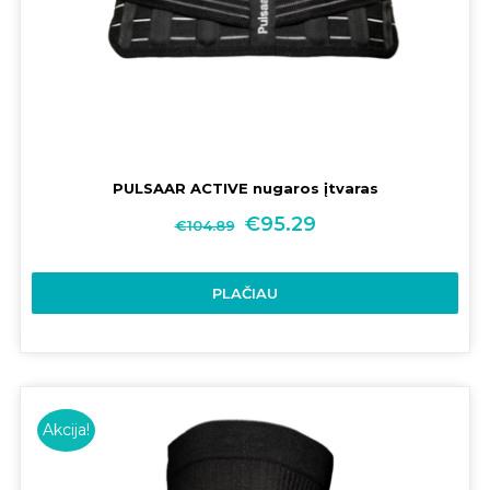
PULSAAR ACTIVE nugaros įtvaras
€
95.29
€
104.89
PLAČIAU
Akcija!