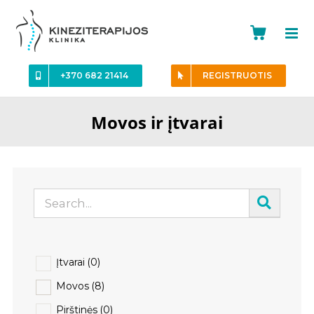
Skip
to
content
+370 682 21414
REGISTRUOTIS
Movos ir įtvarai
Įtvarai
(0)
Movos
(8)
Pirštinės
(0)