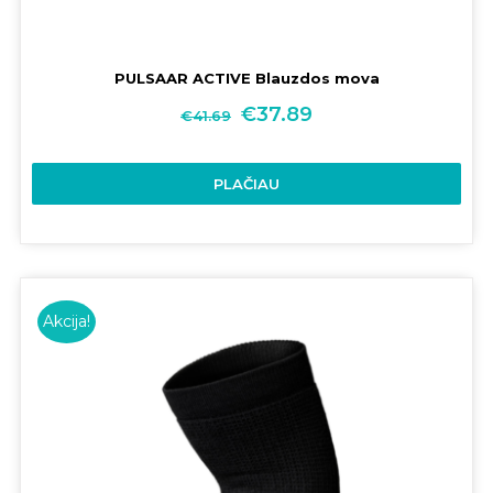
PULSAAR ACTIVE Blauzdos mova
€
37.89
€
41.69
PLAČIAU
Akcija!