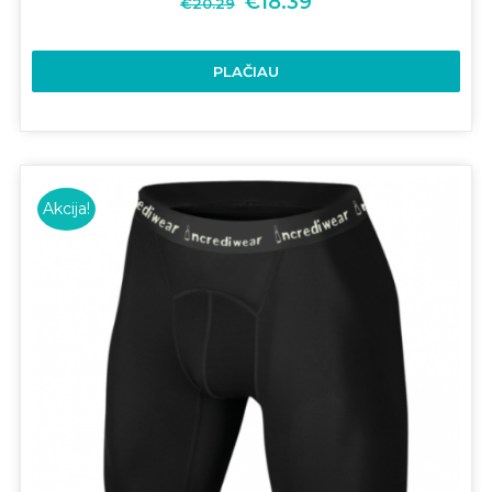
€
18.39
€
20.29
PLAČIAU
Akcija!