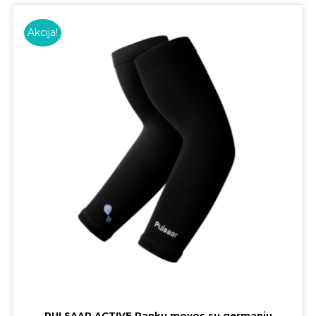
Akcija!
PULSAAR ACTIVE Rankų movos su germaniu